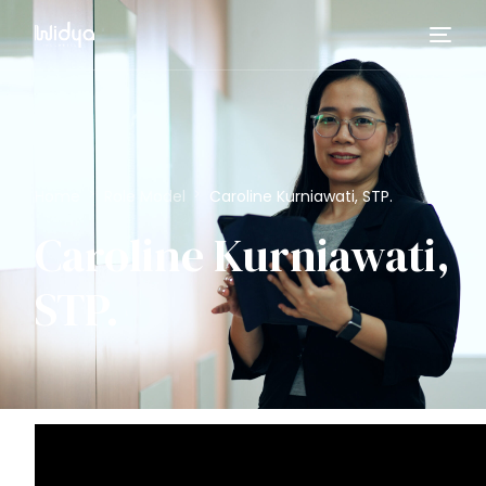
Home
Role Model
Caroline Kurniawati, STP.
Caroline Kurniawati,
STP.