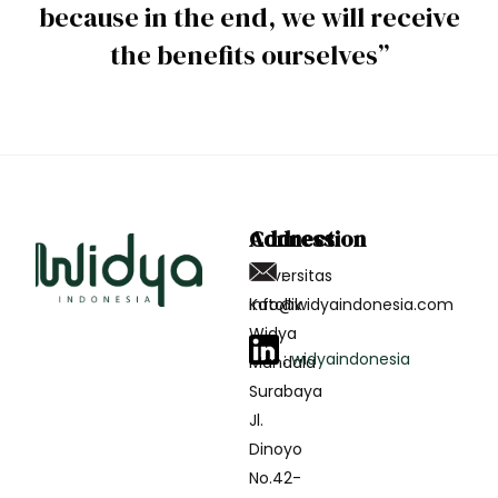
because in the end, we will receive
the benefits ourselves”
Address
Connection
Universitas
:
Katollik
info@widyaindonesia.com
Widya
:
widyaindonesia
Mandala
Surabaya
Jl.
Dinoyo
No.42-